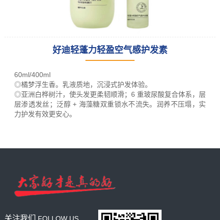
好迪轻蓬力轻盈空气感护发素
leading racking
manufacturer
60ml/400ml
and provider
◎橘梦浮生香。乳液质地，沉浸式护发体验。
◎亚洲白桦树汁，使头发更柔韧顺滑；6 重玻尿酸复合体系，层
层渗透发丝；泛醇 + 海藻糖双重锁水不流失。润养不压塌，实
力护发有效更安心。
关注我们
FOLLOW US