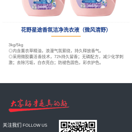
花野星途香氛洁净洗衣液（微风清野）
leading racking
manufacturer
3kg/5kg
and provider
◎内含薰衣草精油，浪漫气氛萦绕，持久释放香气。
◎采用微胶囊活香技术，72h持久留香；无磷配方，减少化学刺
激；去除污垢，白衣亮白；防褪色固色，彩衣护色。
关注我们
FOLLOW US