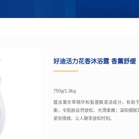
好迪活力花香沐浴露 香薰舒缓
750g/1.3kg
蕴含薰衣草精华和氨基酸清洁成分，有助
衡，令肌肤自然放松、光滑柔嫩；温和细腻
紧张情绪，让人静享放松时刻。