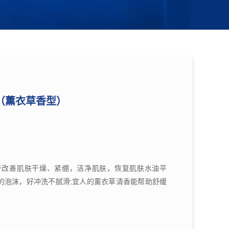
（薰衣草香型）
于改善肌肤干燥、紧绷，洁净肌肤，恢复肌肤水油平
的泡沫，好冲洗不腻滑;宜人的薰衣草清香能帮助舒缓