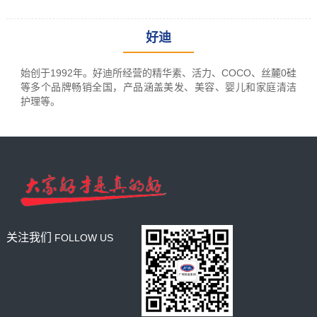
好迪
leading racking
manufacturer
始创于1992年。好迪所经营的精华素、活力、COCO、丝麓0硅
and provider
等多个品牌畅销全国，产品涵盖美发、美容、婴儿和家庭清洁
护理等。
关注我们
FOLLOW US