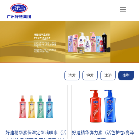
洗发
护发
沐浴
造型
好迪精华弹力素（活色护卷/亮泽
好迪精华素保湿定型啫喱水（活