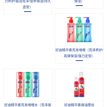
保湿）
力养护/盈润亮泽/营养保湿/持久
造型）
300
ml
140
ml
好迪精华素亮发啫喱（亮泽养护/
高弹保湿/强力定型）
200g
好迪精华素亮发啫喱水（亮泽保
好迪精华素焗油摩丝