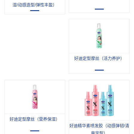
湿/动感造型/弹性丰盈）
120
180
ml/30
ml
0ml
好迪定型摩丝（活力养护）
300
ml
好迪定型摩丝（营养保湿）
好迪精华素喷发胶（动感弹韧/清
爽定型）