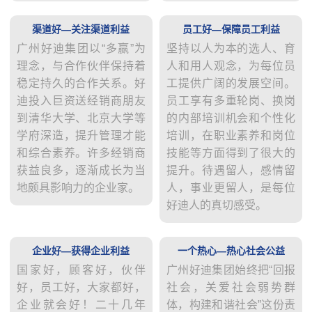
渠道好—关注渠道利益
员工好—保障员工利益
广州好迪集团以“多赢”为
坚持以人为本的选人、育
理念，与合作伙伴保持着
人和用人观念，为每位员
稳定持久的合作关系。好
工提供广阔的发展空间。
迪投入巨资送经销商朋友
员工享有多重轮岗、换岗
到清华大学、北京大学等
的内部培训机会和个性化
学府深造，提升管理才能
培训，在职业素养和岗位
和综合素养。许多经销商
技能等方面得到了很大的
获益良多，逐渐成长为当
提升。待遇留人，感情留
地颇具影响力的企业家。
人，事业更留人，是每位
好迪人的真切感受。
企业好—获得企业利益
一个热心—热心社会公益
国家好，顾客好，伙伴
广州好迪集团始终把“回报
好，员工好，大家都好，
社会，关爱社会弱势群
企业就会好！二十几年
体，构建和谐社会”这份责