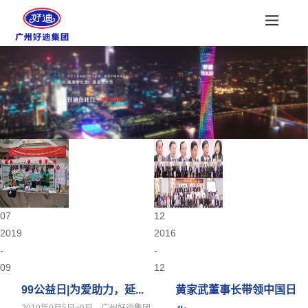
07
12
2019
2016
-
-
09
12
99公益日|为爱助力，延...
黄家武董事长带领中国日
2019年9月5日~9日，广州好迪集团