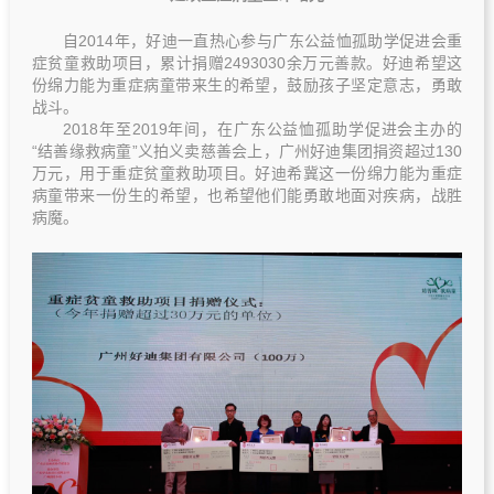
自2014年，好迪一直热心参与广东公益恤孤助学促进会重
症贫童救助项目，累计捐赠2493030余万元善款。好迪希望这
份绵力能为重症病童带来生的希望，鼓励孩子坚定意志，勇敢
战斗。
2018年至2019年间，在广东公益恤孤助学促进会主办的
“结善缘救病童”义拍义卖慈善会上，广州好迪集团捐资超过130
万元，用于重症贫童救助项目。好迪希冀这一份绵力能为重症
病童带来一份生的希望，也希望他们能勇敢地面对疾病，战胜
病魔。