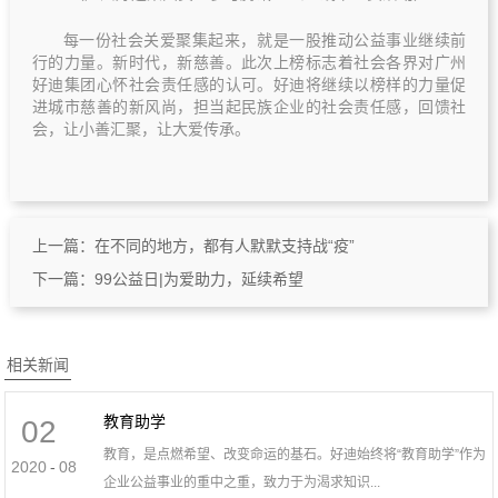
每一份社会关爱聚集起来，就是一股推动公益事业继续前
行的力量。新时代，新慈善。此次上榜标志着社会各界对广州
好迪集团心怀社会责任感的认可。好迪将继续以榜样的力量促
进城市慈善的新风尚，担当起民族企业的社会责任感，回馈社
会，让小善汇聚，让大爱传承。
上一篇：
在不同的地方，都有人默默支持战“疫”
下一篇：
99公益日|为爱助力，延续希望
相关新闻
教育助学
02
教育，是点燃希望、改变命运的基石。好迪始终将“教育助学”作为
2020
-
08
企业公益事业的重中之重，致力于为渴求知识...