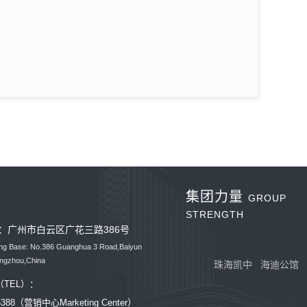
集团力量
GROUP
STRENGTH
：广州市白云区广花三路386号
ing Base: No.386 Guanghua 3 Road,Baiyun
angzhou,China
珠海凯中
海迪公馆
TEL）：
36388（营销中心Marketing Center）